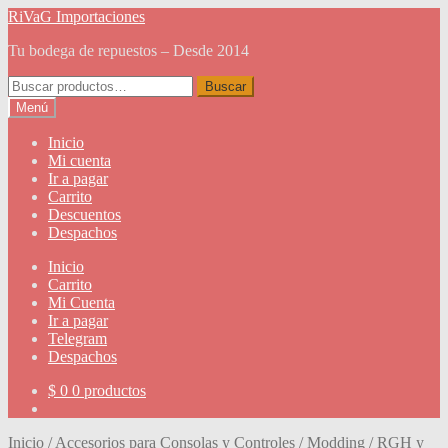
Ir
Ir
RiVaG Importaciones
a
al
Tu bodega de repuestos – Desde 2014
la
contenido
navegación
Buscar
Buscar
por:
Menú
Inicio
Mi cuenta
Ir a pagar
Carrito
Descuentos
Despachos
Inicio
Carrito
Mi Cuenta
Ir a pagar
Telegram
Despachos
$
0
0 productos
Inicio
/
Accesorios para Consolas y Controles
/
Modding
/
RGH y