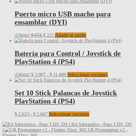
Puerto micro USB macho para
ensamblar (DYI)
El
El
¡Oferta!
$
674
$
221
Añadir al carrito
precio
precio
original
actual
era:
es:
Batería para Control / Joystick de
$ 674.
$ 221.
PlayStation 4 (PS4)
Rango
Este
¡Oferta!
$
3.907
-
$
11.880
Seleccionar opciones
de
producto
precios:
tiene
desde
múltiples
Set 10 Stick Palancas de Joystick
$ 3.907
variantes.
PlayStation 4 (PS4)
hasta
Las
$ 11.880
opciones
se
Rango
Este
$
2.623
-
$
2.847
Seleccionar opciones
pueden
de
producto
elegir
R4 Alternativa - Para 3 DS, DS
precios:
tiene
en
i
J-R Programmer v2 -
desde
múltiples
la
Flasher Xbox 360
$ 2.623
variantes.