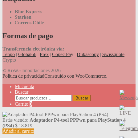
Blue Express
Starken
C
orreos Chile
Formas de pago
Transferencia electrónica vía:
Tenpo
|
Global66
|
Prex
|
Copec Pay
|
Dukascopy
|
Swissquote
|
Crypto
© RiVaG Importaciones 2026
Política de privacidad
Construido con WooCommerce
.
Mi cuenta
Buscar
Buscar
Buscar
por:
Carrito
0
Estás viendo:
Adaptador P4-tool PPPwn para PlayStation 4
(PS4)
$
18.819
Añadir al carrito