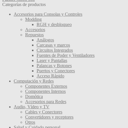
página
Categorías de productos
hasta
Las
de
$ 2.847
opciones
producto
Accesorios para Consolas y Controles
se
Modding
pueden
RGH y desbloqueo
elegir
Accesorios
en
Repuestos
la
Análogos
página
Carcasas y marcos
de
Circuitos Integrados
producto
Fuentes de Poder y Ventiladores
Laser y Pantallas
Palancas y Botones
Puertos y Conectores
Acceso Rápido
Computación y Redes
Componentes Externos
Componentes Internos
Domótica
Accesorios para Redes
Audio, Vídeo y TV
Cables y Conectores
Convertidores y receptores
Otros
Salud y Cuidado personal