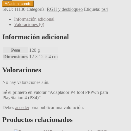
P4-
Añadir al carrito
tool
SKU:
11130
Categoría:
RGH y desbloqueo
Etiqueta:
ps4
PPPwn
para
Información adicional
PlayStation
Valoraciones (0)
4
(PS4)
Información adicional
cantidad
Peso
120 g
Dimensiones
12 × 12 × 4 cm
Valoraciones
No hay valoraciones aún.
Sé el primero en valorar “Adaptador P4-tool PPPwn para
PlayStation 4 (PS4)”
Debes
acceder
para publicar una valoración.
Productos relacionados