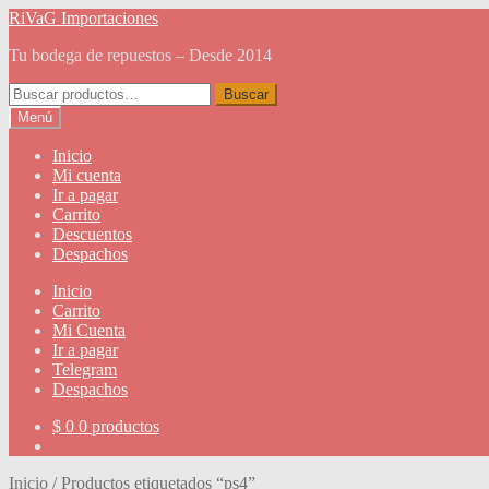
Ir
Ir
RiVaG Importaciones
a
al
Tu bodega de repuestos – Desde 2014
la
contenido
navegación
Buscar
Buscar
por:
Menú
Inicio
Mi cuenta
Ir a pagar
Carrito
Descuentos
Despachos
Inicio
Carrito
Mi Cuenta
Ir a pagar
Telegram
Despachos
$
0
0 productos
Inicio
/
Productos etiquetados “ps4”