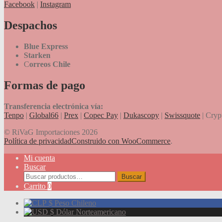
Facebook
|
Instagram
Despachos
Blue Express
Starken
C
orreos Chile
Formas de pago
Transferencia electrónica vía:
Tenpo
|
Global66
|
Prex
|
Copec Pay
|
Dukascopy
|
Swissquote
| Cryp
© RiVaG Importaciones 2026
Política de privacidad
Construido con WooCommerce
.
Mi cuenta
Buscar
Buscar
Buscar
por:
Carrito
0
$
Peso Chileno
$
Dólar Norteamericano