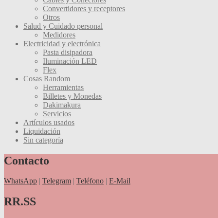
Convertidores y receptores
Otros
Salud y Cuidado personal
Medidores
Electricidad y electrónica
Pasta disipadora
Iluminación LED
Flex
Cosas Random
Herramientas
Billetes y Monedas
Dakimakura
Servicios
Artículos usados
Liquidación
Sin categoría
Contacto
WhatsApp
|
Telegram
|
Teléfono
|
E-Mail
RR.SS