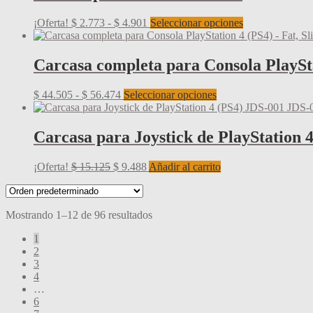
Rango
Este
¡Oferta!
$
2.773
-
$
4.901
Seleccionar opciones
de
producto
precios:
tiene
desde
múltiples
Carcasa completa para Consola PlaySta
$ 2.773
variantes.
hasta
Las
Rango
Este
$
44.505
-
$
56.474
Seleccionar opciones
$ 4.901
opciones
de
producto
se
precios:
tiene
pueden
desde
múltiples
Carcasa para Joystick de PlayStation 
elegir
$ 44.505
variantes.
en
hasta
Las
la
El
El
¡Oferta!
$
15.125
$
9.488
Añadir al carrito
$ 56.474
opciones
página
precio
precio
se
de
original
actual
pueden
producto
era:
es:
elegir
Mostrando 1–12 de 96 resultados
$ 15.125.
$ 9.488.
en
la
1
página
2
de
3
producto
4
…
6