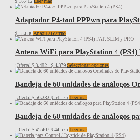
$
16.412
Leer más
Adaptador P4-tool PPPwn para PlaySta
$
18.886
Añadir al carrito
Antena WiFi para PlayStation 4 (PS4
Rango
Este
¡Oferta!
$
3.482
-
$
4.379
Seleccionar opciones
de
producto
precios:
tiene
desde
múltiples
Bandeja de 60 unidades de análogos Or
$ 3.482
variantes.
hasta
Las
El
El
¡Oferta!
$
56.282
$
53.175
Leer más
$ 4.379
opciones
precio
precio
se
original
actual
pueden
era:
es:
Bandeja de 60 unidades de análogos pa
elegir
$ 56.282.
$ 53.175.
en
la
El
El
¡Oferta!
$
45.407
$
44.575
Leer más
página
precio
precio
de