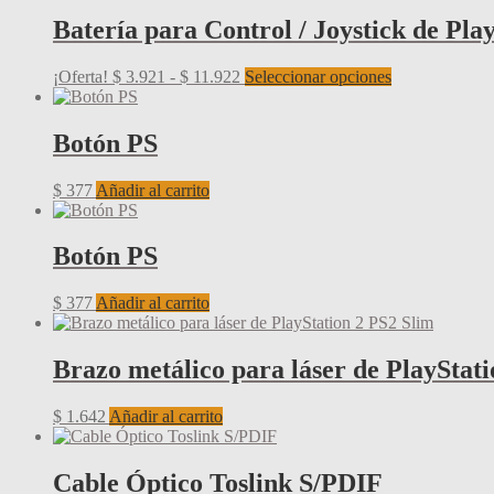
original
actual
producto
era:
es:
Batería para Control / Joystick de Pla
$ 45.407.
$ 44.575.
Rango
Este
¡Oferta!
$
3.921
-
$
11.922
Seleccionar opciones
de
producto
precios:
tiene
desde
múltiples
Botón PS
$ 3.921
variantes.
hasta
Las
$
377
Añadir al carrito
$ 11.922
opciones
se
pueden
Botón PS
elegir
en
la
$
377
Añadir al carrito
página
de
producto
Brazo metálico para láser de PlayStat
$
1.642
Añadir al carrito
Cable Óptico Toslink S/PDIF