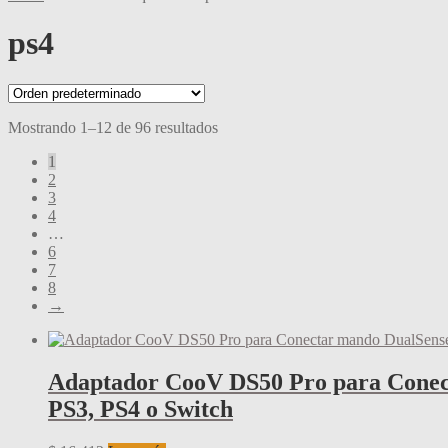
ps4
Mostrando 1–12 de 96 resultados
1
2
3
4
…
6
7
8
→
Adaptador CooV DS50 Pro para Conect
PS3, PS4 o Switch