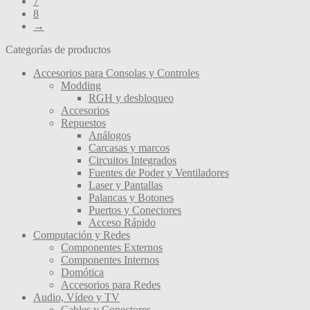
7
8
→
Categorías de productos
Accesorios para Consolas y Controles
Modding
RGH y desbloqueo
Accesorios
Repuestos
Análogos
Carcasas y marcos
Circuitos Integrados
Fuentes de Poder y Ventiladores
Laser y Pantallas
Palancas y Botones
Puertos y Conectores
Acceso Rápido
Computación y Redes
Componentes Externos
Componentes Internos
Domótica
Accesorios para Redes
Audio, Vídeo y TV
Cables y Conectores