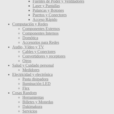
Fuentes de Poder y Ventiladores
Laser y Pantallas
Palancas y Botones
Puertos y Conectores
Acceso Rápido
Computación y Redes
Componentes Externos
Componentes Internos
Domótica
Accesorios para Redes
Audio, Vídeo y TV
Cables y Conectores
Convertidores y receptores
Otros
Salud y Cuidado personal
Medidores
Electricidad y electrónica
Pasta disipadora
Iluminación LED
Flex
Cosas Random
Herramientas
Billetes y Monedas
Dakimakura
Servicios