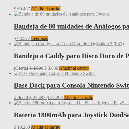
$
60.487
Añadir al carrito
Bandeja de 80 unidades de Análogos p
$
93.577
Leer más
Bandeja o Caddy para Disco Duro de P
El
El
¡Oferta!
$
4.006
$
3.839
Añadir al carrito
precio
precio
original
actual
era:
es:
Base Dock para Consola Nintendo Swi
$ 4.006.
$ 3.839.
El
El
¡Oferta!
$
27.497
$
27.298
Añadir al carrito
precio
precio
original
actual
era:
es:
Batería 1800mAh para Joystick DualSe
$ 27.497.
$ 27.298.
$
10.260
Añadir al carrito