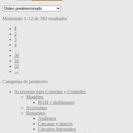
Mostrando 1–12 de 382 resultados
1
2
3
4
…
30
31
32
→
Categorías de productos
Accesorios para Consolas y Controles
Modding
RGH y desbloqueo
Accesorios
Repuestos
Análogos
Carcasas y marcos
Circuitos Integrados