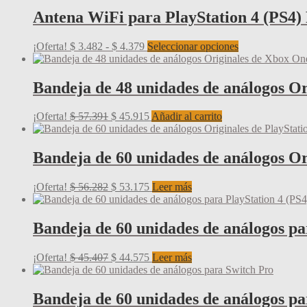
producto
Antena WiFi para PlayStation 4 (PS4
Rango
Este
¡Oferta!
$
3.482
-
$
4.379
Seleccionar opciones
de
producto
precios:
tiene
desde
múltiples
Bandeja de 48 unidades de análogos Or
$ 3.482
variantes.
hasta
Las
El
El
¡Oferta!
$
57.391
$
45.915
Añadir al carrito
$ 4.379
opciones
precio
precio
se
original
actual
pueden
era:
es:
Bandeja de 60 unidades de análogos Or
elegir
$ 57.391.
$ 45.915.
en
la
El
El
¡Oferta!
$
56.282
$
53.175
Leer más
página
precio
precio
de
original
actual
producto
era:
es:
Bandeja de 60 unidades de análogos pa
$ 56.282.
$ 53.175.
El
El
¡Oferta!
$
45.407
$
44.575
Leer más
precio
precio
original
actual
era:
es:
Bandeja de 60 unidades de análogos pa
$ 45.407.
$ 44.575.