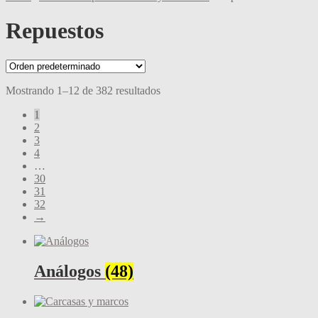
Repuestos
Mostrando 1–12 de 382 resultados
1
2
3
4
…
30
31
32
→
Análogos
(48)