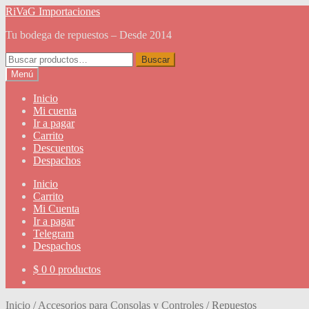
Ir
Ir
RiVaG Importaciones
a
al
Tu bodega de repuestos – Desde 2014
la
contenido
navegación
Buscar
Buscar
por:
Menú
Inicio
Mi cuenta
Ir a pagar
Carrito
Descuentos
Despachos
Inicio
Carrito
Mi Cuenta
Ir a pagar
Telegram
Despachos
$
0
0 productos
Inicio
/
Accesorios para Consolas y Controles
/
Repuestos