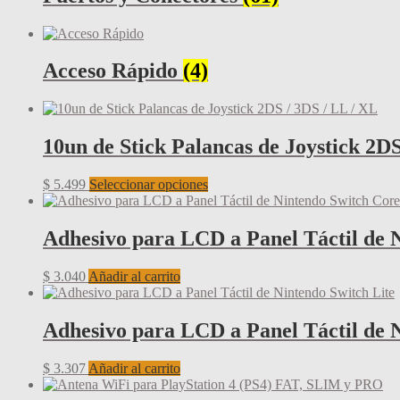
Acceso Rápido
(4)
10un de Stick Palancas de Joystick 2DS
Este
$
5.499
Seleccionar opciones
producto
tiene
múltiples
Adhesivo para LCD a Panel Táctil de 
variantes.
Las
$
3.040
Añadir al carrito
opciones
se
pueden
Adhesivo para LCD a Panel Táctil de 
elegir
en
la
$
3.307
Añadir al carrito
página
de