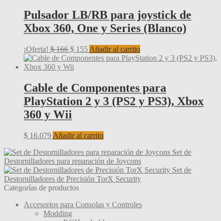
era:
es:
$ 178.
$ 155.
Pulsador LB/RB para joystick de
Xbox 360, One y Series (Blanco)
El
El
¡Oferta!
$
166
$
155
Añadir al carrito
precio
precio
original
actual
era:
es:
$ 166.
$ 155.
Cable de Componentes para
PlayStation 2 y 3 (PS2 y PS3), Xbox
360 y Wii
$
16.079
Añadir al carrito
Set de
Destornilladores para reparación de Joycons
Set de
Destornilladores de Precisión TorX Security
Categorías de productos
Accesorios para Consolas y Controles
Modding