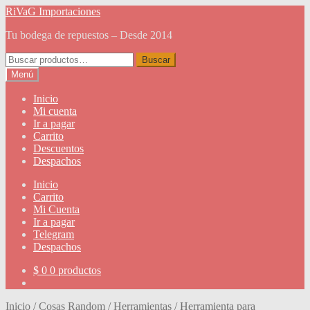
Ir
Ir
RiVaG Importaciones
a
al
Tu bodega de repuestos – Desde 2014
la
contenido
navegación
Buscar
Buscar
por:
Menú
Inicio
Mi cuenta
Ir a pagar
Carrito
Descuentos
Despachos
Inicio
Carrito
Mi Cuenta
Ir a pagar
Telegram
Despachos
$
0
0 productos
Inicio
/
Cosas Random
/
Herramientas
/
Herramienta para