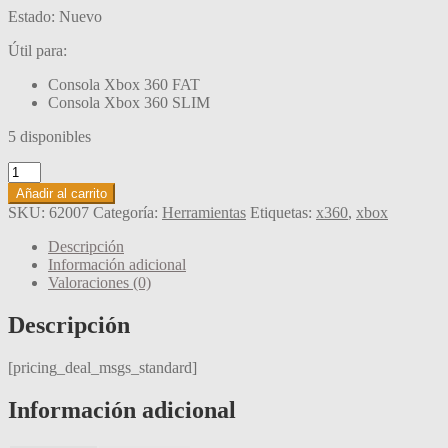
Estado: Nuevo
Útil para:
Consola Xbox 360 FAT
Consola Xbox 360 SLIM
5 disponibles
Herramienta
para
Añadir al carrito
desmontaje
SKU:
62007
Categoría:
Herramientas
Etiquetas:
x360
,
xbox
de
ventilador
Descripción
de
Información adicional
Xbox
Valoraciones (0)
360
X-
Descripción
Clamp
cantidad
[pricing_deal_msgs_standard]
Información adicional