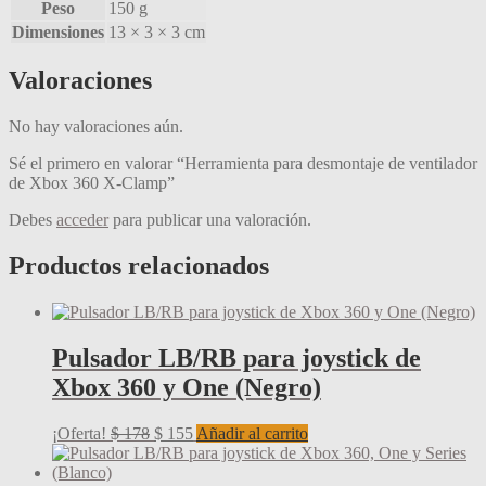
Peso
150 g
Dimensiones
13 × 3 × 3 cm
Valoraciones
No hay valoraciones aún.
Sé el primero en valorar “Herramienta para desmontaje de ventilador
de Xbox 360 X-Clamp”
Debes
acceder
para publicar una valoración.
Productos relacionados
Pulsador LB/RB para joystick de
Xbox 360 y One (Negro)
El
El
¡Oferta!
$
178
$
155
Añadir al carrito
precio
precio
original
actual