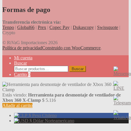
Formas de pago
Transferencia electrónica vía:
Tenpo
|
Global66
|
Prex
|
Copec Pay
|
Dukascopy
|
Swissquote
|
Crypto
© RiVaG Importaciones 2026
Política de privacidad
Construido con WooCommerce
.
Mi cuenta
Buscar
Buscar
Buscar
por:
Carrito
0
Estás viendo:
Herramienta para desmontaje de ventilador de
Xbox 360 X-Clamp
$
5.116
Añadir al carrito
$
Peso Chileno
$
Dólar Norteamericano