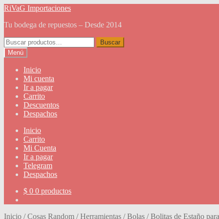
Ir
Ir
RiVaG Importaciones
a
al
Tu bodega de repuestos – Desde 2014
la
contenido
navegación
Buscar
Buscar
por:
Menú
Inicio
Mi cuenta
Ir a pagar
Carrito
Descuentos
Despachos
Inicio
Carrito
Mi Cuenta
Ir a pagar
Telegram
Despachos
$
0
0 productos
Inicio
/
Cosas Random
/
Herramientas
/
Bolas / Bolitas de Estaño par