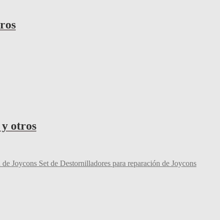
ros
y otros
Set de Destornilladores para reparación de Joycons