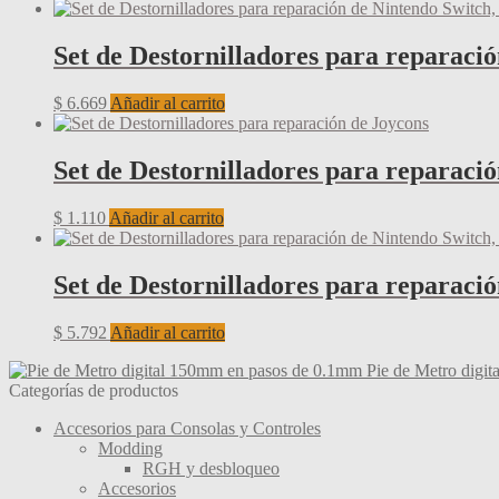
Set de Destornilladores para reparaci
$
6.669
Añadir al carrito
Set de Destornilladores para reparaci
$
1.110
Añadir al carrito
Set de Destornilladores para reparaci
$
5.792
Añadir al carrito
Pie de Metro digi
Categorías de productos
Accesorios para Consolas y Controles
Modding
RGH y desbloqueo
Accesorios