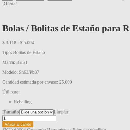
¡Oferta!
Bolas / Bolitas de Estaño para R
Rango
$
3.118
-
$
5.004
de
Tipo: Bolitas de Estaño
precios:
desde
Marca: BEST
$ 3.118
hasta
Modelo: Sn63/Pb37
$ 5.004
Cantidad estimada por envase: 25.000
Útil para:
Reballing
Tamaño
Limpiar
Bolas
/
Añadir al carrito
Bolitas
SKU:
62004
Categoría:
Herramientas
Etiqueta:
reballing