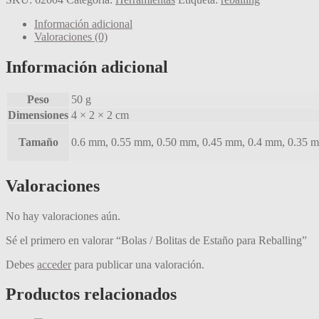
de
Estaño
Información adicional
para
Valoraciones (0)
Reballing
cantidad
Información adicional
Peso
50 g
Dimensiones
4 × 2 × 2 cm
Tamaño
0.6 mm, 0.55 mm, 0.50 mm, 0.45 mm, 0.4 mm, 0.35 
Valoraciones
No hay valoraciones aún.
Sé el primero en valorar “Bolas / Bolitas de Estaño para Reballing”
Debes
acceder
para publicar una valoración.
Productos relacionados