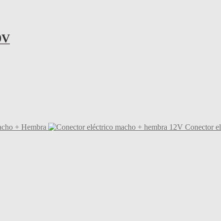
9V
acho + Hembra
Conector e