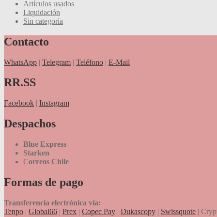
Artículos usados
Liquidación
Sin categoría
Contacto
WhatsApp
|
Telegram
|
Teléfono
|
E-Mail
RR.SS
Facebook
|
Instagram
Despachos
Blue Express
Starken
C
orreos Chile
Formas de pago
Transferencia electrónica vía:
Tenpo
|
Global66
|
Prex
|
Copec Pay
|
Dukascopy
|
Swissquote
| Cryp