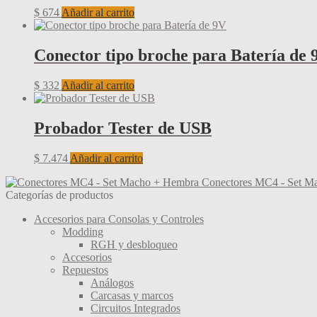
$
674
Añadir al carrito
Conector tipo broche para Batería de 
$
332
Añadir al carrito
Probador Tester de USB
$
7.474
Añadir al carrito
Conectores MC4 - Set M
Categorías de productos
Accesorios para Consolas y Controles
Modding
RGH y desbloqueo
Accesorios
Repuestos
Análogos
Carcasas y marcos
Circuitos Integrados