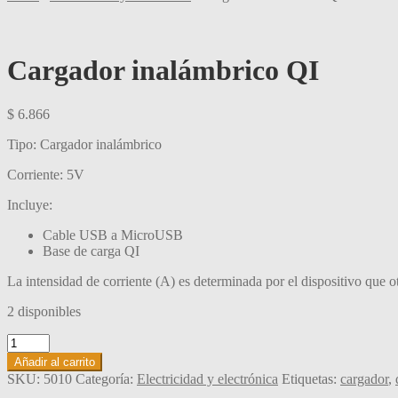
Cargador inalámbrico QI
$
6.866
Tipo: Cargador inalámbrico
Corriente: 5V
Incluye:
Cable USB a MicroUSB
Base de carga QI
La intensidad de corriente (A) es determinada por el dispositivo que o
2 disponibles
Cargador
inalámbrico
Añadir al carrito
QI
SKU:
5010
Categoría:
Electricidad y electrónica
Etiquetas:
cargador
,
cantidad