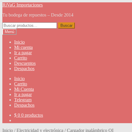
Ir
Ir
RiVaG Importaciones
a
al
Tu bodega de repuestos – Desde 2014
la
contenido
navegación
Buscar
Buscar
por:
Menú
Inicio
Mi cuenta
Ir a pagar
Carrito
Descuentos
Despachos
Inicio
Carrito
Mi Cuenta
Ir a pagar
Telegram
Despachos
$
0
0 productos
Inicio
/
Electricidad y electrónica
/
Cargador inalámbrico QI