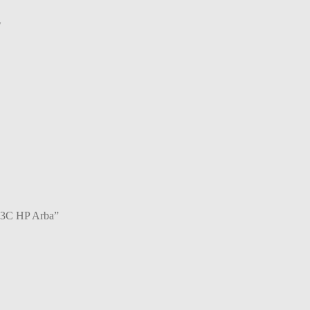
l
 H3C HP Arba”