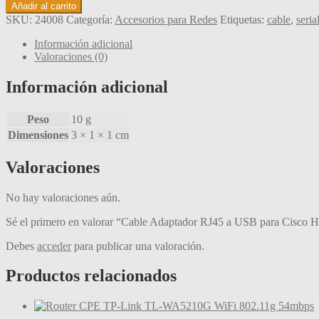
Cable
Añadir al carrito
Adaptador
SKU:
24008
Categoría:
Accesorios para Redes
Etiquetas:
cable
,
seria
RJ45
a
Información adicional
USB
Valoraciones (0)
para
Cisco
Información adicional
H3C
HP
Peso
10 g
Arba
cantidad
Dimensiones
3 × 1 × 1 cm
Valoraciones
No hay valoraciones aún.
Sé el primero en valorar “Cable Adaptador RJ45 a USB para Cisco
Debes
acceder
para publicar una valoración.
Productos relacionados