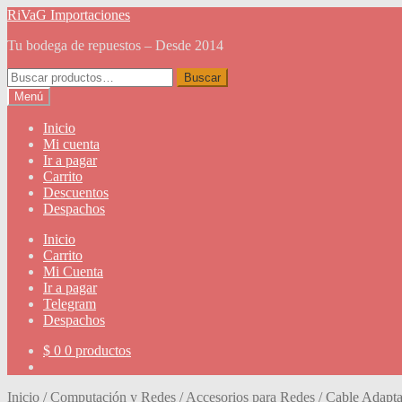
Ir
Ir
RiVaG Importaciones
a
al
Tu bodega de repuestos – Desde 2014
la
contenido
navegación
Buscar
Buscar
por:
Menú
Inicio
Mi cuenta
Ir a pagar
Carrito
Descuentos
Despachos
Inicio
Carrito
Mi Cuenta
Ir a pagar
Telegram
Despachos
$
0
0 productos
Inicio
/
Computación y Redes
/
Accesorios para Redes
/
Cable Adapt