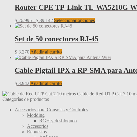
Router CPE TP-Link TL-WA5210G Wi
Rango
Este
$
26.995
-
$
39.142
Seleccionar opciones
de
producto
precios:
tiene
desde
múltiples
Set de 50 conectores RJ-45
$ 26.995
variantes.
hasta
Las
$
3.270
Añadir al carrito
$ 39.142
opciones
se
pueden
Cable Pigtail IPX a RP-SMA para Ant
elegir
en
la
$
3.942
Añadir al carrito
página
de
Cable de Red UTP Cat.7 10 me
producto
Categorías de productos
Accesorios para Consolas y Controles
Modding
RGH y desbloqueo
Accesorios
Repuestos