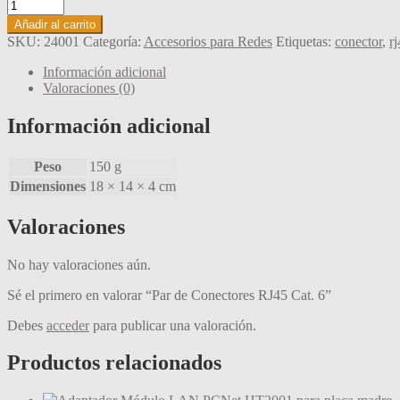
Par
de
Añadir al carrito
Conectores
SKU:
24001
Categoría:
Accesorios para Redes
Etiquetas:
conector
,
r
RJ45
Cat.
Información adicional
6
Valoraciones (0)
cantidad
Información adicional
Peso
150 g
Dimensiones
18 × 14 × 4 cm
Valoraciones
No hay valoraciones aún.
Sé el primero en valorar “Par de Conectores RJ45 Cat. 6”
Debes
acceder
para publicar una valoración.
Productos relacionados