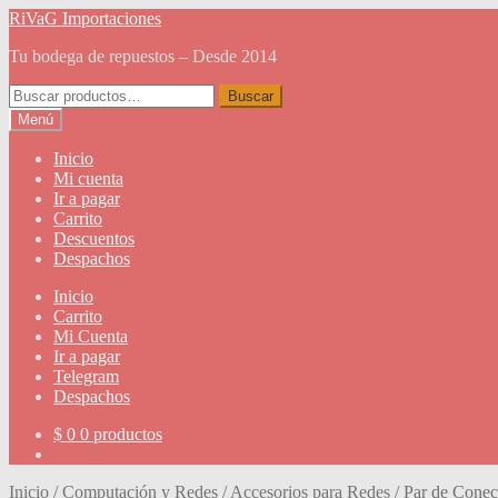
Ir
Ir
RiVaG Importaciones
a
al
Tu bodega de repuestos – Desde 2014
la
contenido
navegación
Buscar
Buscar
por:
Menú
Inicio
Mi cuenta
Ir a pagar
Carrito
Descuentos
Despachos
Inicio
Carrito
Mi Cuenta
Ir a pagar
Telegram
Despachos
$
0
0 productos
Inicio
/
Computación y Redes
/
Accesorios para Redes
/
Par de Conec