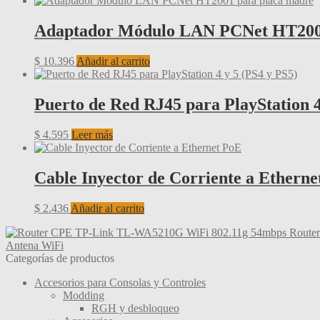
Adaptador Módulo LAN PCNet HT2001
$
10.396
Añadir al carrito
Puerto de Red RJ45 para PlayStation 4
$
4.595
Leer más
Cable Inyector de Corriente a Etherne
$
2.436
Añadir al carrito
Route
Antena WiFi
Categorías de productos
Accesorios para Consolas y Controles
Modding
RGH y desbloqueo