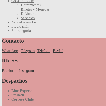
Cosas Random
Herramientas
Billetes y Monedas
Dakimakura
Servicios
Artículos usados
Liquidación
Sin categoría
Contacto
WhatsApp
|
Telegram
|
Teléfono
|
E-Mail
RR.SS
Facebook
|
Instagram
Despachos
Blue Express
Starken
C
orreos Chile