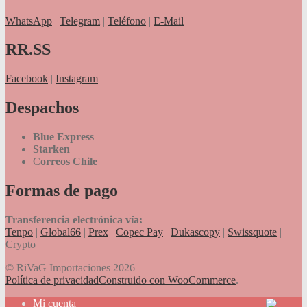
WhatsApp
|
Telegram
|
Teléfono
|
E-Mail
RR.SS
Facebook
|
Instagram
Despachos
Blue Express
Starken
C
orreos Chile
Formas de pago
Transferencia electrónica vía:
Tenpo
|
Global66
|
Prex
|
Copec Pay
|
Dukascopy
|
Swissquote
|
Crypto
© RiVaG Importaciones 2026
Política de privacidad
Construido con WooCommerce
.
Mi cuenta