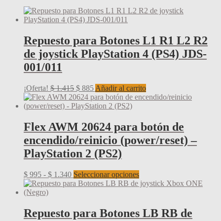
Repuesto para Botones L1 R1 L2 R2
de joystick PlayStation 4 (PS4) JDS-
001/011
El
El
¡Oferta!
$
1.415
$
885
Añadir al carrito
precio
precio
original
actual
era:
es:
$ 1.415.
$ 885.
Flex AWM 20624 para botón de
encendido/reinicio (power/reset) –
PlayStation 2 (PS2)
Rango
Este
$
995
-
$
1.340
Seleccionar opciones
de
producto
precios:
tiene
desde
múltiples
$ 995
variantes.
Repuesto para Botones LB RB de
hasta
Las