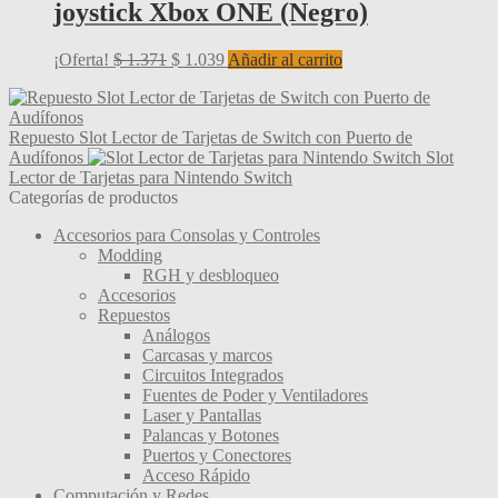
joystick Xbox ONE (Negro)
$ 1.340
opciones
se
pueden
El
El
¡Oferta!
$
1.371
$
1.039
Añadir al carrito
elegir
precio
precio
en
original
actual
la
era:
es:
página
Repuesto Slot Lector de Tarjetas de Switch con Puerto de
$ 1.371.
$ 1.039.
de
Audífonos
Slot
producto
Lector de Tarjetas para Nintendo Switch
Categorías de productos
Accesorios para Consolas y Controles
Modding
RGH y desbloqueo
Accesorios
Repuestos
Análogos
Carcasas y marcos
Circuitos Integrados
Fuentes de Poder y Ventiladores
Laser y Pantallas
Palancas y Botones
Puertos y Conectores
Acceso Rápido
Computación y Redes