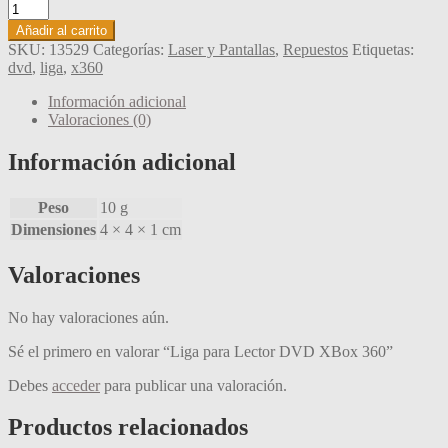
Liga
para
Añadir al carrito
Lector
SKU:
13529
Categorías:
Laser y Pantallas
,
Repuestos
Etiquetas:
DVD
dvd
,
liga
,
x360
XBox
360
Información adicional
cantidad
Valoraciones (0)
Información adicional
Peso
10 g
Dimensiones
4 × 4 × 1 cm
Valoraciones
No hay valoraciones aún.
Sé el primero en valorar “Liga para Lector DVD XBox 360”
Debes
acceder
para publicar una valoración.
Productos relacionados