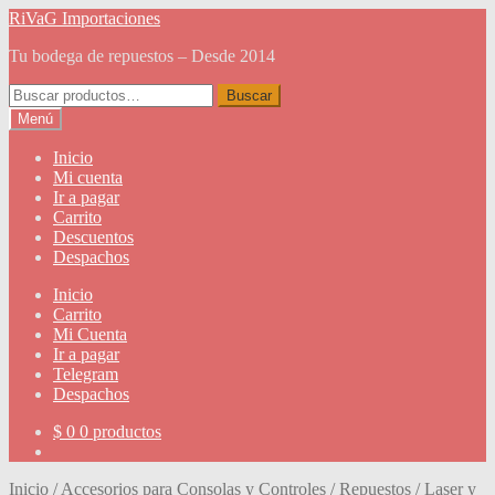
Ir
Ir
RiVaG Importaciones
a
al
Tu bodega de repuestos – Desde 2014
la
contenido
navegación
Buscar
Buscar
por:
Menú
Inicio
Mi cuenta
Ir a pagar
Carrito
Descuentos
Despachos
Inicio
Carrito
Mi Cuenta
Ir a pagar
Telegram
Despachos
$
0
0 productos
Inicio
/
Accesorios para Consolas y Controles
/
Repuestos
/
Laser y