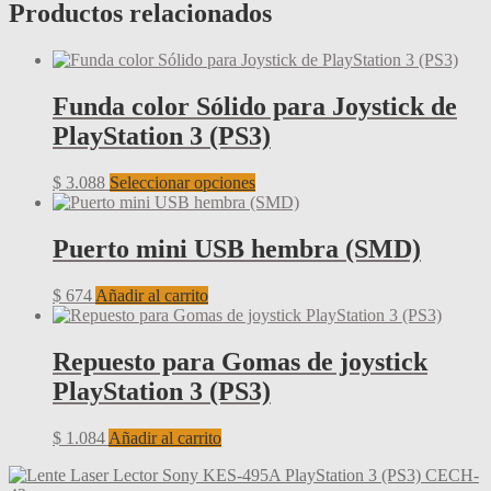
Productos relacionados
Funda color Sólido para Joystick de
PlayStation 3 (PS3)
Este
$
3.088
Seleccionar opciones
producto
tiene
múltiples
Puerto mini USB hembra (SMD)
variantes.
Las
$
674
Añadir al carrito
opciones
se
pueden
Repuesto para Gomas de joystick
elegir
en
PlayStation 3 (PS3)
la
página
$
1.084
Añadir al carrito
de
producto