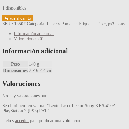
1 disponibles
Lente
Añadir al carrito
Laser
SKU:
13507
Categoría:
Laser y Pantallas
Etiquetas:
láser
,
ps3
,
sony
Lector
Sony
Información adicional
KES-
Valoraciones (0)
410A
PlayStation
Información adicional
3
(PS3)
Peso
140 g
FAT
cantidad
Dimensiones
7 × 6 × 4 cm
Valoraciones
No hay valoraciones aún.
Sé el primero en valorar “Lente Laser Lector Sony KES-410A
PlayStation 3 (PS3) FAT”
Debes
acceder
para publicar una valoración.