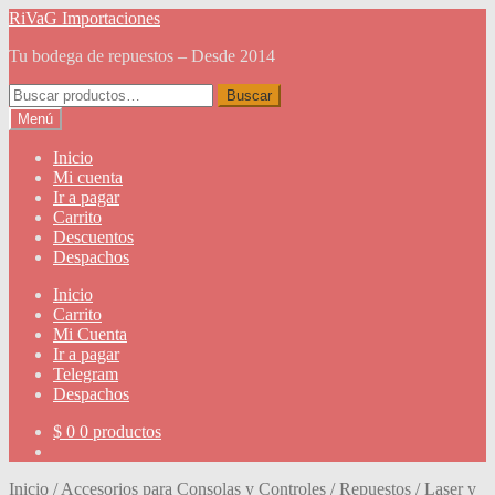
Ir
Ir
RiVaG Importaciones
a
al
Tu bodega de repuestos – Desde 2014
la
contenido
navegación
Buscar
Buscar
por:
Menú
Inicio
Mi cuenta
Ir a pagar
Carrito
Descuentos
Despachos
Inicio
Carrito
Mi Cuenta
Ir a pagar
Telegram
Despachos
$
0
0 productos
Inicio
/
Accesorios para Consolas y Controles
/
Repuestos
/
Laser y