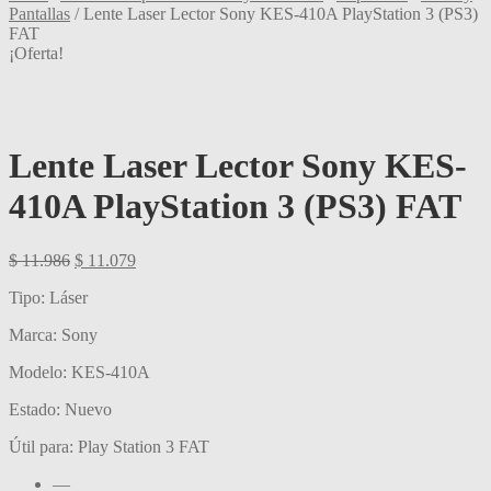
Pantallas
/
Lente Laser Lector Sony KES-410A PlayStation 3 (PS3)
FAT
¡Oferta!
Lente Laser Lector Sony KES-
410A PlayStation 3 (PS3) FAT
El
El
$
11.986
$
11.079
precio
precio
Tipo: Láser
original
actual
era:
es:
Marca: Sony
$ 11.986.
$ 11.079.
Modelo: KES-410A
Estado: Nuevo
Útil para: Play Station 3 FAT
—