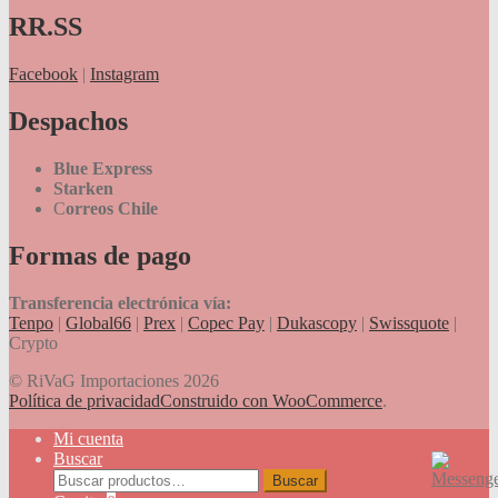
RR.SS
Facebook
|
Instagram
Despachos
Blue Express
Starken
C
orreos Chile
Formas de pago
Transferencia electrónica vía:
Tenpo
|
Global66
|
Prex
|
Copec Pay
|
Dukascopy
|
Swissquote
|
Crypto
© RiVaG Importaciones 2026
Política de privacidad
Construido con WooCommerce
.
Mi cuenta
Buscar
Buscar
Buscar
por: