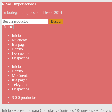
Ir
Ir
RiVaG Importaciones
a
al
Tu bodega de repuestos – Desde 2014
la
contenido
navegación
Buscar
Buscar
por:
Menú
Inicio
Mi cuenta
Ir a pagar
Carrito
Descuentos
Despachos
Inicio
Carrito
Mi Cuenta
Ir a pagar
Telegram
Despachos
$
0
0 productos
Inicio
/
Accesorios para Consolas y Controles
/
Repuestos
/
Análogos