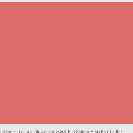
/
Repuesto para análogo de joystick PlayStation Vita (PSV) 2000