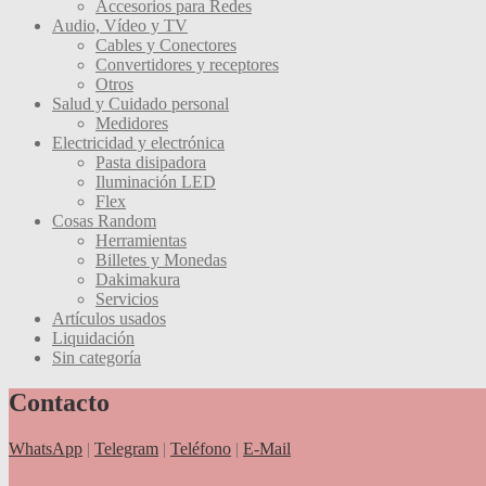
Accesorios para Redes
Audio, Vídeo y TV
Cables y Conectores
Convertidores y receptores
Otros
Salud y Cuidado personal
Medidores
Electricidad y electrónica
Pasta disipadora
Iluminación LED
Flex
Cosas Random
Herramientas
Billetes y Monedas
Dakimakura
Servicios
Artículos usados
Liquidación
Sin categoría
Contacto
WhatsApp
|
Telegram
|
Teléfono
|
E-Mail