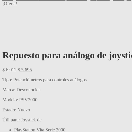
¡Oferta!
Repuesto para análogo de joysti
El
El
$
6.012
$
5.695
precio
precio
Tipo: Potenciómetros para controles análogos
original
actual
era:
es:
Marca: Desconocida
$ 6.012.
$ 5.695.
Modelo: PSV2000
Estado: Nuevo
Útil para: Joystick de
PlayStation Vita Serie 2000