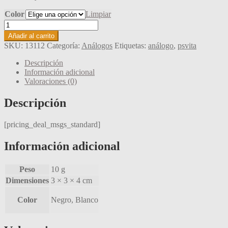
Color
Limpiar
Repuesto
para
Añadir al carrito
análogo
SKU:
13112
Categoría:
Análogos
Etiquetas:
análogo
,
psvita
de
joystick
Descripción
PlayStation
Información adicional
Vita
Valoraciones (0)
(PSV)
2000
Descripción
cantidad
[pricing_deal_msgs_standard]
Información adicional
Peso
10 g
Dimensiones
3 × 3 × 4 cm
Color
Negro, Blanco