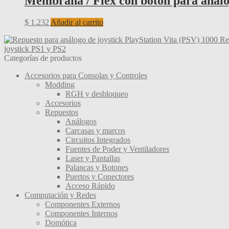
Membrana / Flex con botón para análo
$ 3.662.
$ 3.373.
$
1.232
Añadir al carrito
Re
joystick PS1 y PS2
Categorías de productos
Accesorios para Consolas y Controles
Modding
RGH y desbloqueo
Accesorios
Repuestos
Análogos
Carcasas y marcos
Circuitos Integrados
Fuentes de Poder y Ventiladores
Laser y Pantallas
Palancas y Botones
Puertos y Conectores
Acceso Rápido
Computación y Redes
Componentes Externos
Componentes Internos
Domótica