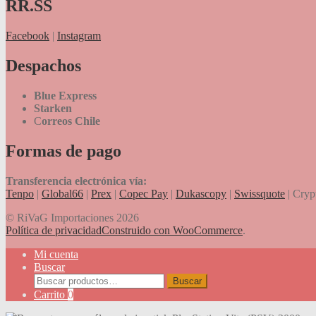
RR.SS
Facebook
|
Instagram
Despachos
Blue Express
Starken
C
orreos Chile
Formas de pago
Transferencia electrónica vía:
Tenpo
|
Global66
|
Prex
|
Copec Pay
|
Dukascopy
|
Swissquote
| Cryp
© RiVaG Importaciones 2026
Política de privacidad
Construido con WooCommerce
.
Mi cuenta
Buscar
Buscar
Buscar
por:
Carrito
0