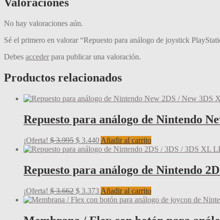
Valoraciones
No hay valoraciones aún.
Sé el primero en valorar “Repuesto para análogo de joystick PlaySta
Debes
acceder
para publicar una valoración.
Productos relacionados
Repuesto para análogo de Nintendo N
El
El
¡Oferta!
$
3.995
$
3.440
Añadir al carrito
precio
precio
original
actual
era:
es:
Repuesto para análogo de Nintendo 2D
$ 3.995.
$ 3.440.
El
El
¡Oferta!
$
3.662
$
3.373
Añadir al carrito
precio
precio
original
actual
era:
es: