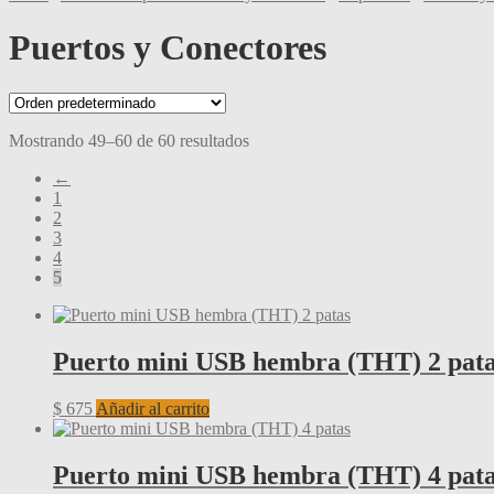
Puertos y Conectores
Mostrando 49–60 de 60 resultados
←
1
2
3
4
5
Puerto mini USB hembra (THT) 2 pat
$
675
Añadir al carrito
Puerto mini USB hembra (THT) 4 pat