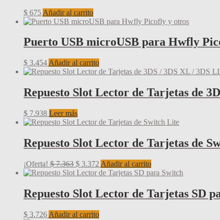
$
675
Añadir al carrito
Puerto USB microUSB para Hwfly Pico
$
3.454
Añadir al carrito
Repuesto Slot Lector de Tarjetas de 3
$
7.938
Leer más
Repuesto Slot Lector de Tarjetas de Sw
El
El
¡Oferta!
$
7.363
$
3.372
Añadir al carrito
precio
precio
original
actual
era:
es:
Repuesto Slot Lector de Tarjetas SD p
$ 7.363.
$ 3.372.
$
3.726
Añadir al carrito