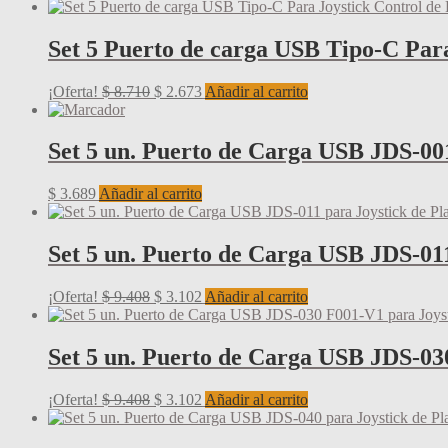
Set 5 Puerto de carga USB Tipo-C Para
El
El
¡Oferta!
$
8.710
$
2.673
Añadir al carrito
precio
precio
original
actual
era:
es:
Set 5 un. Puerto de Carga USB JDS-001
$ 8.710.
$ 2.673.
$
3.689
Añadir al carrito
Set 5 un. Puerto de Carga USB JDS-011
El
El
¡Oferta!
$
9.408
$
3.102
Añadir al carrito
precio
precio
original
actual
era:
es:
Set 5 un. Puerto de Carga USB JDS-030
$ 9.408.
$ 3.102.
El
El
¡Oferta!
$
9.408
$
3.102
Añadir al carrito
precio
precio
original
actual