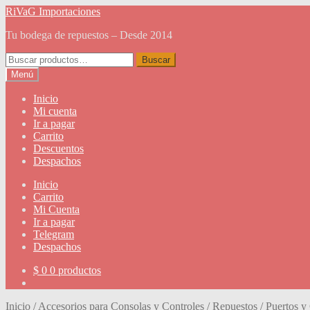
Ir
Ir
RiVaG Importaciones
a
al
Tu bodega de repuestos – Desde 2014
la
contenido
navegación
Buscar
Buscar
por:
Menú
Inicio
Mi cuenta
Ir a pagar
Carrito
Descuentos
Despachos
Inicio
Carrito
Mi Cuenta
Ir a pagar
Telegram
Despachos
$
0
0 productos
Inicio
/
Accesorios para Consolas y Controles
/
Repuestos
/
Puertos y