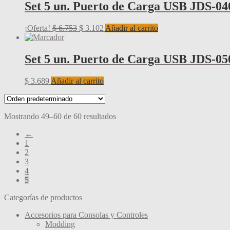
era:
es:
Set 5 un. Puerto de Carga USB JDS-040
$ 9.408.
$ 3.102.
El
El
¡Oferta!
$
6.753
$
3.102
Añadir al carrito
precio
precio
original
actual
era:
es:
Set 5 un. Puerto de Carga USB JDS-050
$ 6.753.
$ 3.102.
$
3.689
Añadir al carrito
Mostrando 49–60 de 60 resultados
←
1
2
3
4
5
Categorías de productos
Accesorios para Consolas y Controles
Modding