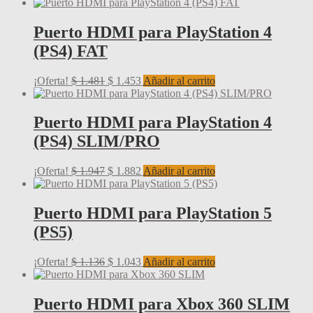
precio
precio
original
actual
era:
es:
Puerto HDMI para PlayStation 4
$ 3.720.
$ 3.454.
(PS4) FAT
El
El
¡Oferta!
$
1.481
$
1.453
Añadir al carrito
precio
precio
original
actual
era:
es:
Puerto HDMI para PlayStation 4
$ 1.481.
$ 1.453.
(PS4) SLIM/PRO
El
El
¡Oferta!
$
1.947
$
1.882
Añadir al carrito
precio
precio
original
actual
era:
es:
Puerto HDMI para PlayStation 5
$ 1.947.
$ 1.882.
(PS5)
El
El
¡Oferta!
$
1.136
$
1.043
Añadir al carrito
precio
precio
original
actual
era:
es:
Puerto HDMI para Xbox 360 SLIM
$ 1.136.
$ 1.043.