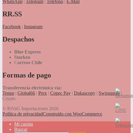
WhatsApp
|
Telegram
|
Teléfono
|
E-Mail
RR.SS
Facebook
|
Instagram
Despachos
Blue Express
Starken
C
orreos Chile
Formas de pago
Transferencia electrónica vía:
Tenpo
|
Global66
|
Prex
|
Copec Pay
|
Dukascopy
|
Swissquote
|
Crypto
© RiVaG Importaciones 2026
Política de privacidad
Construido con WooCommerce
.
Mi cuenta
Buscar