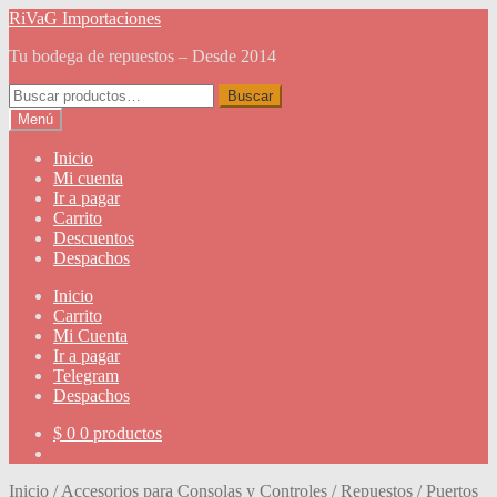
Ir
Ir
RiVaG Importaciones
a
al
Tu bodega de repuestos – Desde 2014
la
contenido
navegación
Buscar
Buscar
por:
Menú
Inicio
Mi cuenta
Ir a pagar
Carrito
Descuentos
Despachos
Inicio
Carrito
Mi Cuenta
Ir a pagar
Telegram
Despachos
$
0
0 productos
Inicio
/
Accesorios para Consolas y Controles
/
Repuestos
/
Puertos