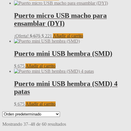
Puerto micro USB macho para
ensamblar (DYI)
El
El
¡Oferta!
$
675
$
221
Añadir al carrito
precio
precio
original
actual
era:
es:
Puerto mini USB hembra (SMD)
$ 675.
$ 221.
$
675
Añadir al carrito
Puerto mini USB hembra (SMD) 4
patas
$
675
Añadir al carrito
Mostrando 37–48 de 60 resultados