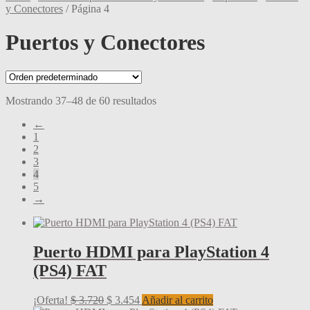
y Conectores
/
Página 4
Puertos y Conectores
Mostrando 37–48 de 60 resultados
←
1
2
3
4
5
→
Puerto HDMI para PlayStation 4
(PS4) FAT
El
El
¡Oferta!
$
3.720
$
3.454
Añadir al carrito