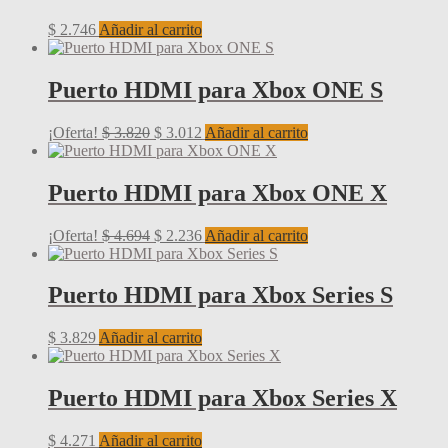
$
2.746
Añadir al carrito
Puerto HDMI para Xbox ONE S
El
El
¡Oferta!
$
3.820
$
3.012
Añadir al carrito
precio
precio
original
actual
era:
es:
Puerto HDMI para Xbox ONE X
$ 3.820.
$ 3.012.
El
El
¡Oferta!
$
4.694
$
2.236
Añadir al carrito
precio
precio
original
actual
era:
es:
Puerto HDMI para Xbox Series S
$ 4.694.
$ 2.236.
$
3.829
Añadir al carrito
Puerto HDMI para Xbox Series X
$
4.271
Añadir al carrito