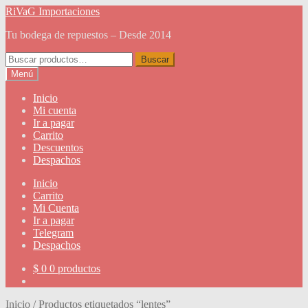
Ir
Ir
RiVaG Importaciones
a
al
Tu bodega de repuestos – Desde 2014
la
contenido
navegación
Buscar
Buscar
por:
Menú
Inicio
Mi cuenta
Ir a pagar
Carrito
Descuentos
Despachos
Inicio
Carrito
Mi Cuenta
Ir a pagar
Telegram
Despachos
$
0
0 productos
Inicio
/
Productos etiquetados “lentes”