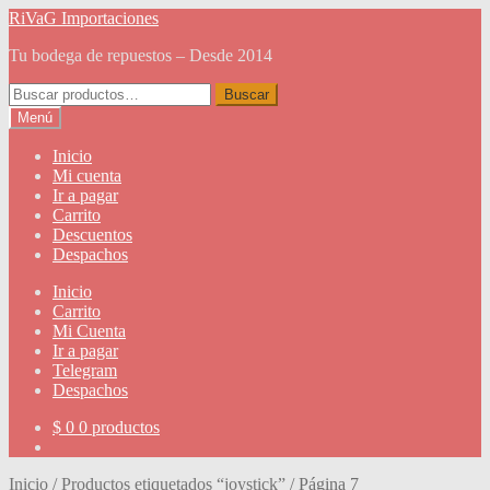
Ir
Ir
RiVaG Importaciones
a
al
Tu bodega de repuestos – Desde 2014
la
contenido
navegación
Buscar
Buscar
por:
Menú
Inicio
Mi cuenta
Ir a pagar
Carrito
Descuentos
Despachos
Inicio
Carrito
Mi Cuenta
Ir a pagar
Telegram
Despachos
$
0
0 productos
Inicio
/
Productos etiquetados “joystick”
/
Página 7