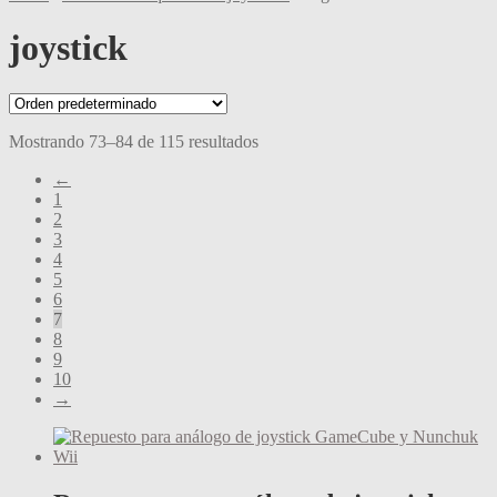
joystick
Mostrando 73–84 de 115 resultados
←
1
2
3
4
5
6
7
8
9
10
→