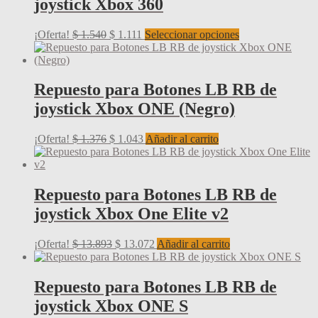
joystick Xbox 360
El
El
Este
¡Oferta!
$
1.540
$
1.111
Seleccionar opciones
precio
precio
producto
original
actual
tiene
era:
es:
múltiples
$ 1.540.
$ 1.111.
variantes.
Repuesto para Botones LB RB de
Las
joystick Xbox ONE (Negro)
opciones
se
pueden
El
El
¡Oferta!
$
1.376
$
1.043
Añadir al carrito
elegir
precio
precio
en
original
actual
la
era:
es:
página
$ 1.376.
$ 1.043.
Repuesto para Botones LB RB de
de
joystick Xbox One Elite v2
producto
El
El
¡Oferta!
$
13.893
$
13.072
Añadir al carrito
precio
precio
original
actual
era:
es:
Repuesto para Botones LB RB de
$ 13.893.
$ 13.072.
joystick Xbox ONE S