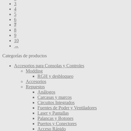
3
elegir
4
en
5
la
6
página
7
de
8
producto
9
10
→
Categorías de productos
Accesorios para Consolas y Controles
Modding
RGH y desbloqueo
Accesorios
Repuestos
Análogos
Carcasas y marcos
Circuitos Integrados
Fuentes de Poder y Ventiladores
Laser y Pantallas
Palancas y Botones
Puertos y Conectores
Acceso Rápido