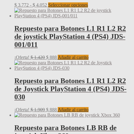
Rango
Este
$
3.772
-
$
4.052
Seleccionar opciones
de
producto
precios:
tiene
desde
múltiples
$ 3.772
variantes.
Repuesto para Botones L1 R1 L2 R2
hasta
Las
de joystick PlayStation 4 (PS4) JDS-
$ 4.052
opciones
se
001/011
pueden
elegir
El
El
¡Oferta!
$
1.420
$
888
Añadir al carrito
en
precio
precio
la
original
actual
página
era:
es:
de
$ 1.420.
$ 888.
Repuesto para Botones L1 R1 L2 R2
producto
de Joystick PlayStation 4 (PS4) JDS-
030
El
El
¡Oferta!
$
1.909
$
888
Añadir al carrito
precio
precio
original
actual
era:
es:
Repuesto para Botones LB RB de
$ 1.909.
$ 888.