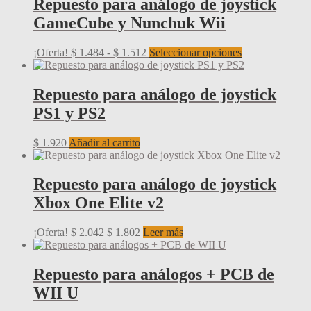
Repuesto para análogo de joystick
GameCube y Nunchuk Wii
Rango
Este
¡Oferta!
$
1.484
-
$
1.512
Seleccionar opciones
de
producto
precios:
tiene
desde
múltiples
Repuesto para análogo de joystick
$ 1.484
variantes.
PS1 y PS2
hasta
Las
$ 1.512
opciones
se
$
1.920
Añadir al carrito
pueden
elegir
en
Repuesto para análogo de joystick
la
Xbox One Elite v2
página
de
producto
El
El
¡Oferta!
$
2.042
$
1.802
Leer más
precio
precio
original
actual
era:
es:
Repuesto para análogos + PCB de
$ 2.042.
$ 1.802.
WII U