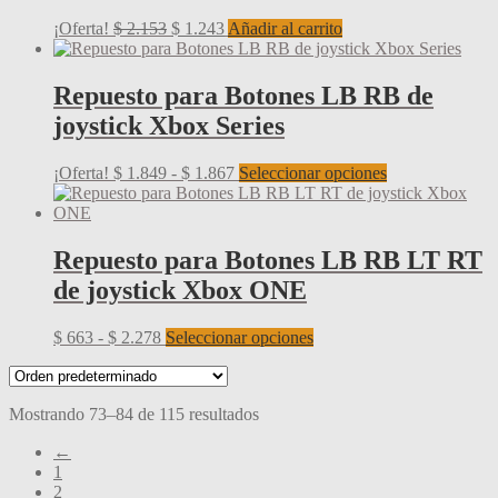
El
El
¡Oferta!
$
2.153
$
1.243
Añadir al carrito
precio
precio
original
actual
era:
es:
Repuesto para Botones LB RB de
$ 2.153.
$ 1.243.
joystick Xbox Series
Rango
Este
¡Oferta!
$
1.849
-
$
1.867
Seleccionar opciones
de
producto
precios:
tiene
desde
múltiples
$ 1.849
variantes.
Repuesto para Botones LB RB LT RT
hasta
Las
de joystick Xbox ONE
$ 1.867
opciones
se
pueden
Rango
Este
$
663
-
$
2.278
Seleccionar opciones
elegir
de
producto
en
precios:
tiene
la
desde
múltiples
página
Mostrando 73–84 de 115 resultados
$ 663
variantes.
de
hasta
Las
←
producto
$ 2.278
opciones
1
se
2
pueden