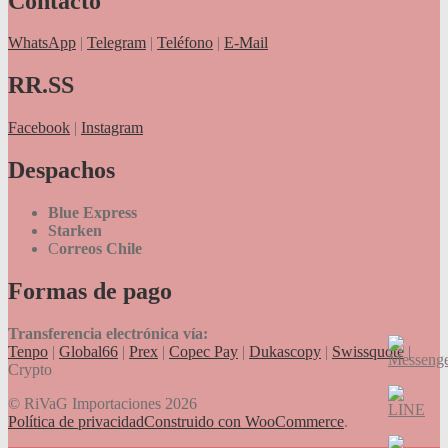
Contacto
WhatsApp
|
Telegram
|
Teléfono
|
E-Mail
RR.SS
Facebook
|
Instagram
Despachos
Blue Express
Starken
C
orreos Chile
Formas de pago
Transferencia electrónica vía:
Tenpo
|
Global66
|
Prex
|
Copec Pay
|
Dukascopy
|
Swissquote
|
Crypto
© RiVaG Importaciones 2026
Política de privacidad
Construido con WooCommerce
.