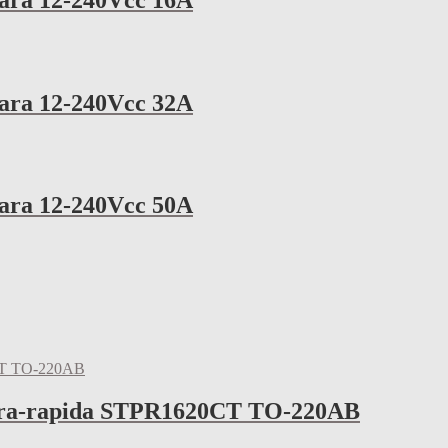
para 12-240Vcc 32A
para 12-240Vcc 50A
ultra-rapida STPR1620CT TO-220AB