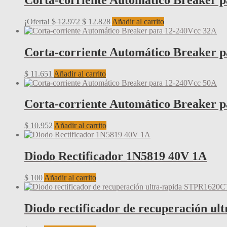
El
El
¡Oferta!
$
12.972
$
12.828
Añadir al carrito
precio
precio
original
actual
era:
es:
Corta-corriente Automático Breaker 
$ 12.972.
$ 12.828.
$
11.651
Añadir al carrito
Corta-corriente Automático Breaker 
$
10.952
Añadir al carrito
Diodo Rectificador 1N5819 40V 1A
$
100
Añadir al carrito
Diodo rectificador de recuperación 