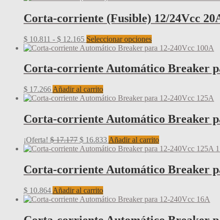
Corta-corriente (Fusible) 12/24Vcc 20
Rango
Este
$
10.811
-
$
12.165
Seleccionar opciones
de
producto
precios:
tiene
desde
múltiples
Corta-corriente Automático Breaker 
$ 10.811
variantes.
hasta
Las
$
17.266
Añadir al carrito
$ 12.165
opciones
se
pueden
Corta-corriente Automático Breaker 
elegir
en
la
El
El
¡Oferta!
$
17.177
$
16.833
Añadir al carrito
página
precio
precio
de
original
actual
producto
era:
es:
Corta-corriente Automático Breaker p
$ 17.177.
$ 16.833.
$
10.864
Añadir al carrito
Corta-corriente Automático Breaker 