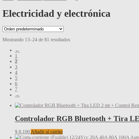
Electricidad y electrónica
Mostrando 13–24 de 81 resultados
←
1
2
3
4
5
6
7
→
Controlador RGB Bluetooth + Tira L
$
8.100
Añadir al carrito