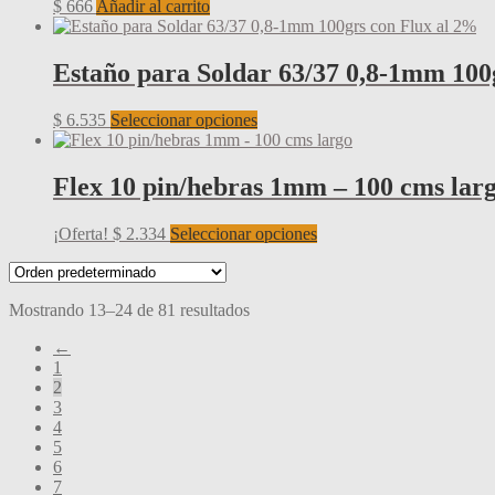
$
666
Añadir al carrito
Estaño para Soldar 63/37 0,8-1mm 100
Este
$
6.535
Seleccionar opciones
producto
tiene
múltiples
Flex 10 pin/hebras 1mm – 100 cms lar
variantes.
Las
Este
¡Oferta!
$
2.334
Seleccionar opciones
opciones
producto
se
tiene
pueden
múltiples
elegir
Mostrando 13–24 de 81 resultados
variantes.
en
Las
la
←
opciones
página
1
se
de
2
pueden
producto
3
elegir
4
en
5
la
6
página
7
de