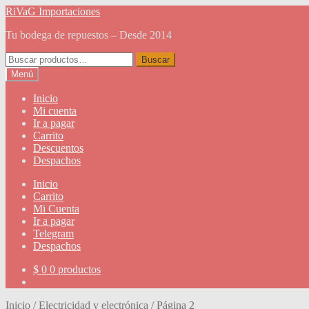
Ir
Ir
RiVaG Importaciones
a
al
Tu bodega de repuestos – Desde 2014
la
contenido
navegación
Buscar
Buscar
por:
Menú
Inicio
Mi cuenta
Ir a pagar
Carrito
Descuentos
Despachos
Inicio
Carrito
Mi Cuenta
Ir a pagar
Telegram
Despachos
$
0
0 productos
Inicio
/
Electricidad y electrónica
/
Página 2