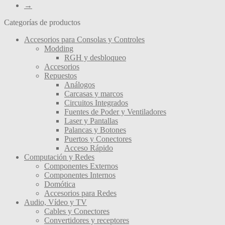
→
producto
Categorías de productos
Accesorios para Consolas y Controles
Modding
RGH y desbloqueo
Accesorios
Repuestos
Análogos
Carcasas y marcos
Circuitos Integrados
Fuentes de Poder y Ventiladores
Laser y Pantallas
Palancas y Botones
Puertos y Conectores
Acceso Rápido
Computación y Redes
Componentes Externos
Componentes Internos
Domótica
Accesorios para Redes
Audio, Vídeo y TV
Cables y Conectores
Convertidores y receptores