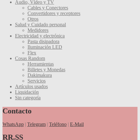
Audio, Vídeo y TV
Cables y Conectores
Convertidores y receptores
Otros
Salud y Cuidado personal
Medidores
Electricidad y electrónica
Pasta disipadora
Iluminación LED
Flex
Cosas Random
Herramientas
Billetes y Monedas
Dakimakura
Servicios
Artículos usados
Liquidación
Sin categoría
Contacto
WhatsApp
|
Telegram
|
Teléfono
|
E-Mail
RR.SS