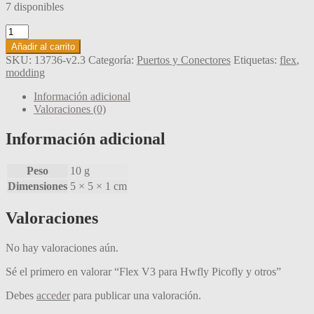
7 disponibles
Flex
V3
Añadir al carrito
para
SKU:
13736-v2.3
Categoría:
Puertos y Conectores
Etiquetas:
flex
,
Hwfly
modding
Picofly
y
Información adicional
otros
Valoraciones (0)
cantidad
Información adicional
Peso
10 g
Dimensiones
5 × 5 × 1 cm
Valoraciones
No hay valoraciones aún.
Sé el primero en valorar “Flex V3 para Hwfly Picofly y otros”
Debes
acceder
para publicar una valoración.