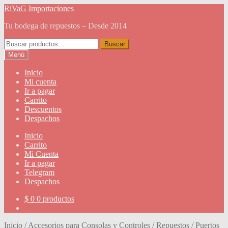
Ir
Ir
RiVaG Importaciones
a
al
Tu bodega de repuestos – Desde 2014
la
contenido
navegación
Buscar
Buscar
por:
Menú
Inicio
Mi cuenta
Ir a pagar
Carrito
Descuentos
Despachos
Inicio
Carrito
Mi Cuenta
Ir a pagar
Telegram
Despachos
$
0
0 productos
Inicio
/
Accesorios para Consolas y Controles
/
Repuestos
/
Puertos