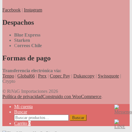
Facebook
|
Instagram
Despachos
Blue Express
Starken
C
orreos Chile
Formas de pago
Transferencia electrónica vía:
Tenpo
|
Global66
|
Prex
|
Copec Pay
|
Dukascopy
|
Swissquote
|
Crypto
© RiVaG Importaciones 2026
Política de privacidad
Construido con WooCommerce
.
Mi cuenta
Buscar
Buscar
Buscar
por:
Carrito
0