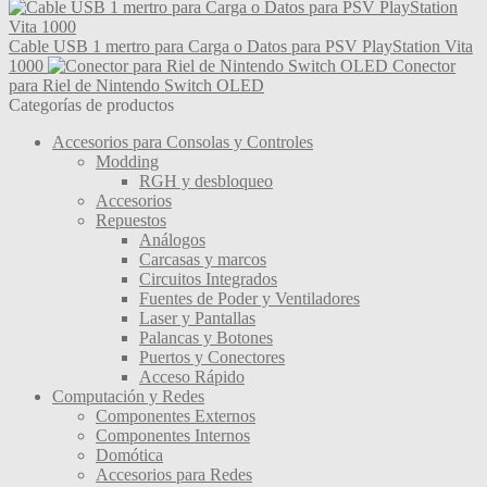
pueden
elegir
Cable USB 1 mertro para Carga o Datos para PSV PlayStation Vita
en
1000
Conector
la
para Riel de Nintendo Switch OLED
página
Categorías de productos
de
producto
Accesorios para Consolas y Controles
Modding
RGH y desbloqueo
Accesorios
Repuestos
Análogos
Carcasas y marcos
Circuitos Integrados
Fuentes de Poder y Ventiladores
Laser y Pantallas
Palancas y Botones
Puertos y Conectores
Acceso Rápido
Computación y Redes
Componentes Externos
Componentes Internos
Domótica
Accesorios para Redes