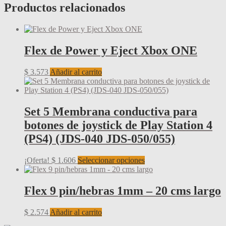
Productos relacionados
Flex de Power y Eject Xbox ONE
$
3.573
Añadir al carrito
Set 5 Membrana conductiva para
botones de joystick de Play Station 4
(PS4) (JDS-040 JDS-050/055)
Este
¡Oferta!
$
1.606
Seleccionar opciones
producto
tiene
múltiples
Flex 9 pin/hebras 1mm – 20 cms largo
variantes.
Las
$
2.574
Añadir al carrito
opciones
se